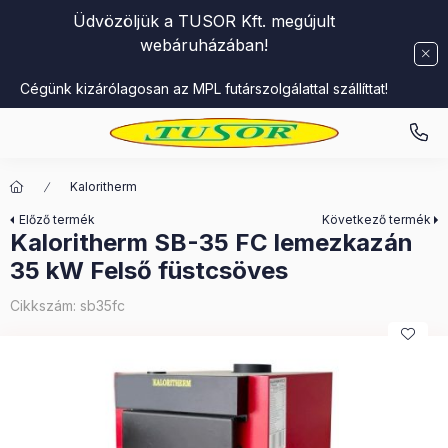
Üdvözöljük a TUSOR Kft. megújult
webáruházában!
Cégünk kizárólagosan az MPL futárszolgálattal szállíttat!
Kaloritherm
Előző termék
Következő termék
Kaloritherm SB-35 FC lemezkazán
35 kW Felső füstcsöves
Cikkszám:
sb35fc