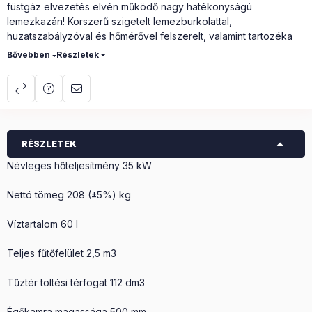
füstgáz elvezetés elvén működő nagy hatékonyságú
lemezkazán! Korszerű szigetelt lemezburkolattal,
huzatszabályzóval és hőmérővel felszerelt, valamint tartozéka
még a tisztító kefe és piszkavas.
Részletek
R-1276178-3_KaloriTherm TÜV engedély
A Kaloritherm előnyei:
5 mm vastag kazánlemez test
RÉSZLETEK
nagy méretű tüzelő ajtó
Névleges hőteljesítmény 35 kW
egyszerűen tudja karbantartani a készüléket, illetve használni
az előírások mellett zárt és nyitott rendszerben is tudja használni
Nettó tömeg 208 (±5%) kg
(lsd. gépkönyv)
füstcsőcsatlakozás: 150 mm
Víztartalom 60 l
füstcső elhelyezkedése: a kazán tetején
Teljes fűtőfelület 2,5 m3
Tüzelőanyag: nem fás biomassza.
Tűztér töltési térfogat 112 dm3
Égőkamra magassága 500 mm